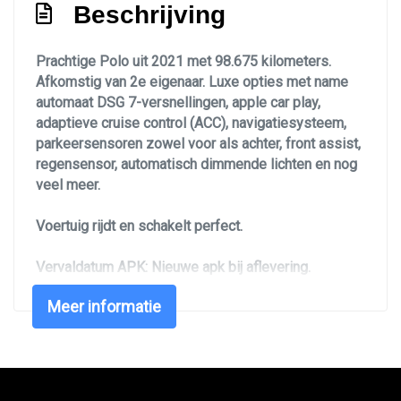
Beschrijving
Parkeer sensoren voor & achter
Parkeersensor achter
Prachtige Polo uit 2021 met 98.675 kilometers.
Afkomstig van 2e eigenaar. Luxe opties met name
Parkeersensor voor
automaat DSG 7-versnellingen, apple car play,
Parkeersensor voor en achter
adaptieve cruise control (ACC), navigatiesysteem,
parkeersensoren zowel voor als achter, front assist,
R-line exterieur
regensensor, automatisch dimmende lichten en nog
Side-skirts
veel meer.
Sportonderstel
Voertuig rijdt en schakelt perfect.
Overige
Vervaldatum APK: Nieuwe apk bij aflevering.
Achteropkomend verkeer waarschuwing
Nederlands kenteken: X-917-SG
Meer informatie
Anti blokkeer systeem
Graag bellen/afspraak maken mocht u langs willen
Anti doorslip regeling
komen, zo kunnen wij U alle aandacht geven en
voorkomen wij teleurstellingen.
Apple carplay/android auto