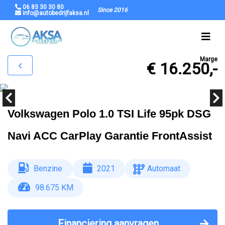
06 83 30 30 80
Since 2016
info@autobedrijfaksa.nl
Marge
€ 16.250,-
Volkswagen Polo 1.0 TSI Life 95pk DSG
Navi ACC CarPlay Garantie FrontAssist
Benzine
2021
Automaat
98.675 KM
Financiering aanvragen