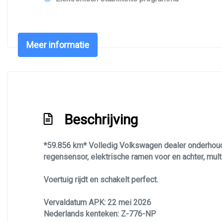
Elektronische remkrachtverdeling
Garantie 12 maanden (mogelijkheid, tegen meerp
Meer informatie
Garantie 6 maanden
Hoofd airbag(s) achter
Hoofd airbag(s) voor
Knie airbag(s)
Beschrijving
Passagiersairbag
Unikleur/pastel
*59.856 km* Volledig Volkswagen dealer onderhouden
Vervolgbotsing preventie
regensensor, elektrische ramen voor en achter, mult
Zij airbag(s) voor
Voertuig rijdt en schakelt perfect.
Vervaldatum APK: 22 mei 2026
Nederlands kenteken: Z-776-NP