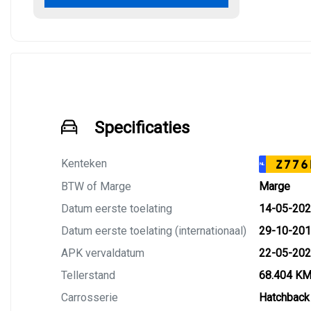
Specificaties
Kenteken
Z776
NL
BTW of Marge
Marge
Datum eerste toelating
14-05-20
Datum eerste toelating (internationaal)
29-10-20
APK vervaldatum
22-05-20
Tellerstand
68.404 K
Carrosserie
Hatchback