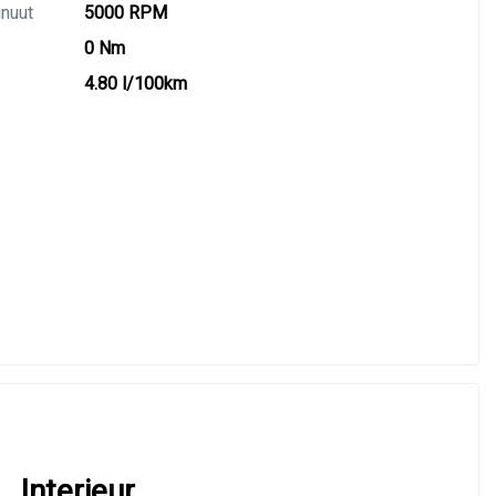
inuut
5000 RPM
0 Nm
4.80 l/100km
Interieur