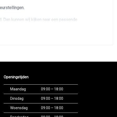
eurstellingen.
and. Dan kunnen wij kijken naar een passende
ng is mogelijk, wij zijn intermediair daardoor kunnen
eantwoorden.
Openingstijden
snellingsbak, kosteloos tenaamstelling en
Maandag
09:00 – 18:00
Dinsdag
09:00 – 18:00
Woensdag
09:00 – 18:00
een Nederlands geldig rijbewijs vereist. Betalingen