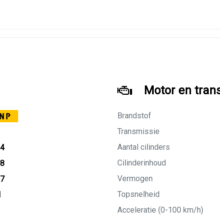
Motor en tran
Brandstof
NP
Transmissie
Aantal cilinders
24
Cilinderinhoud
18
Vermogen
27
Topsnelheid
M
Acceleratie (0-100 km/h)