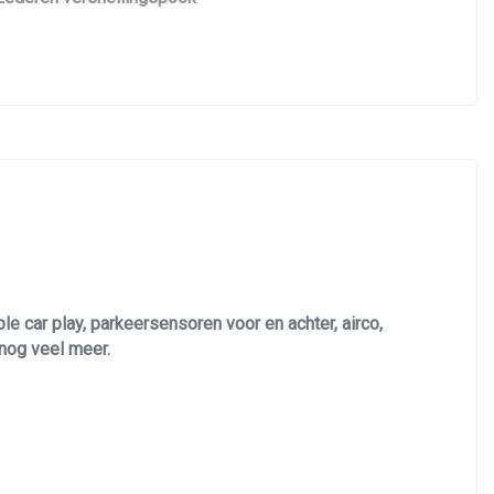
Lendesteun(en) verstelbaar
Stuur leder
Stuur verstelbaar
Stuurbekrachtiging snelheidsafhankelijk
Voorstoelen in hoogte verstelbaar
 car play, parkeersensoren voor en achter, airco,
 nog veel meer.