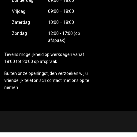
Donderdag
09:00 – 18:00
n dat uw bank een tijdlimiet van 4 uur hanteert (dit
Vrijdag
09:00 – 18:00
van tevoren verhoogt om een soepele betaling
Zaterdag
10:00 – 18:00
Zondag
12:00 - 17:00 (op
afspaak)
Tevens mogelijkheid op werkdagen vanaf
18:00 tot 20:00 op afspraak.
Buiten onze openingstijden verzoeken wij u
vriendelijk telefonisch contact met ons op te
nemen.