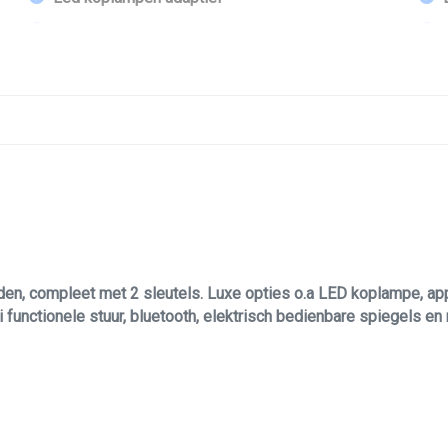
Lichtmetalen velgen 16"
rijs)
Mistlampen voor adaptief
Parkeer sensoren voor & achter
Parkeersensor achter
Parkeersensor voor
Parkeersensor voor en achter
, compleet met 2 sleutels. Luxe opties o.a LED koplampe, apple
i functionele stuur, bluetooth, elektrisch bedienbare spiegels en