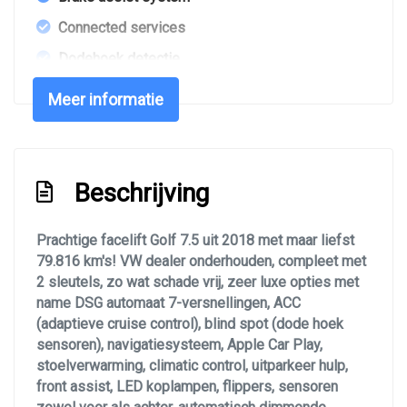
Connected services
Dodehoek detectie
Elektronisch sper differentieel
Meer informatie
Elektronisch stabiliteits programma
Elektronische remkrachtverdeling
Garantie 12 maanden (mogelijkheid, tegen
Beschrijving
meerprijs)
Garantie 18 maanden (mogelijkheid, tegen
Prachtige facelift Golf 7.5 uit 2018 met maar liefst
meerprijs)
79.816 km's! VW dealer onderhouden, compleet met
2 sleutels, zo wat schade vrij, zeer luxe opties met
Garantie 6 maanden
name DSG automaat 7-versnellingen, ACC
Hoofd airbag(s) achter
(adaptieve cruise control), blind spot (dode hoek
sensoren), navigatiesysteem, Apple Car Play,
Hoofd airbag(s) voor
stoelverwarming, climatic control, uitparkeer hulp,
Knie airbag(s)
front assist, LED koplampen, flippers, sensoren