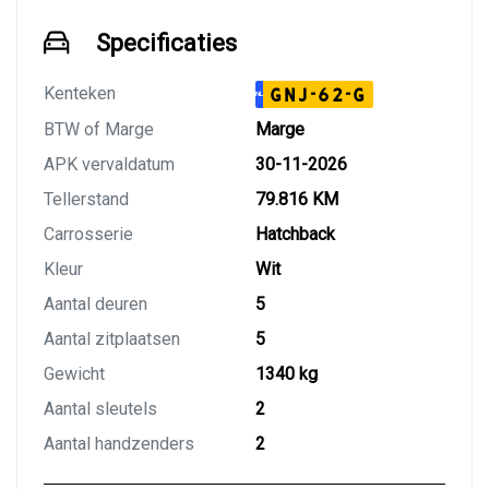
Specificaties
Kenteken
GNJ-62-G
NL
BTW of Marge
Marge
APK vervaldatum
30-11-2026
Tellerstand
79.816 KM
Carrosserie
Hatchback
Kleur
Wit
Aantal deuren
5
Aantal zitplaatsen
5
Gewicht
1340 kg
Aantal sleutels
2
Aantal handzenders
2