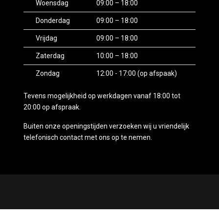
Lichtmetalen velgen 16"
Woensdag
09:00 – 18:00
Metaalkleur
Donderdag
09:00 – 18:00
Mistlampen voor adaptief
Vrijdag
09:00 – 18:00
Park distance control
Zaterdag
10:00 – 18:00
Parkeer assistent
Zondag
12:00 - 17:00 (op afspaak)
Parkeer sensoren voor & achter
Tevens mogelijkheid op werkdagen vanaf 18:00 tot
Parkeersensor achter
20:00 op afspraak.
Parkeersensor voor
Buiten onze openingstijden verzoeken wij u vriendelijk
Ruitensproeiers/wisserbladen verwarmbaar
telefonisch contact met ons op te nemen.
Sportvelgen
Xenon koplampen
Interieur
Mogelijk gemaakt door
Mobilox
Achterbank in delen neerklapbaar