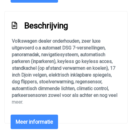
Microvezel bekleding
Middenarmsteun voor
Passagiersstoel in hoogte verstelbaar
Beschrijving
Sportstoelen
Volkswagen dealer onderhouden, zeer luxe
Standkachel
uitgevoerd o.a automaat DSG 7-versnellingen,
Stoelverwarming
panoramadak, navigatiesysteem, automatisch
parkeren (inparkeren), keyless go keyless acces,
Stuur en versnellingspook (kunst)leder
standkachel (op afstand verwarmen en koelen), 17
Stuur leder en multifunctioneel
inch Djoin velgen, elektrisch inklapbare spiegels,
dsg flippers, stoelverwarming, regensensor,
Stuur verstelbaar
autoamtisch dimmende lichten, climatic control,
Stuurbekrachtiging
parkeersensoren zowel voor als achter en nog veel
meer.
Stuurbekrachtiging snelheidsafhankelijk
Voorstoelen verwarmd
Voertuig rijdt en schakelt perfect!
Meer informatie
Overige
Vervaldatum APK: 22 oktober 2026 (Eventueel nwe