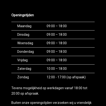
Multimedia scherm standaard
Passagiersairbag
====
Openingstijden
Zwarte (glans) exterieur delen
GRAAG REKENING HOUDEN ALS U DIRECT DE
NIEUWE AUTO MEE WILT NEMEN:
Maandag
09:00 – 18:00
U hoeft niet naar een postkantoor; de tenaamstelling
Dinsdag
09:00 – 18:00
regelen wij ter plaatse direct en gratis voor u.
Hiervoor is wel een Nederlands geldig rijbewijs
Woensdag
09:00 – 18:00
vereist. Betalingen verwerken wij via
Donderdag
09:00 – 18:00
bankoverschrijving, bank-app of directe
overschrijving. Let op: bij bedragen boven €1000 kan
Vrijdag
09:00 – 18:00
het zijn dat uw bank een tijdlimiet van 4 uur hanteert
Zaterdag
10:00 – 18:00
(dit geldt bijvoorbeeld voor grote banken zoals ING
en ABN Amro). Zorg er daarom voor dat u uw
Zondag
12:00 - 17:00 (op afspaak)
overschrijvingslimiet van tevoren verhoogt om een
soepele betaling mogelijk te maken.
Tevens mogelijkheid op werkdagen vanaf 18:00 tot
20:00 op afspraak.
===
Buiten onze openingstijden verzoeken wij u vriendelijk