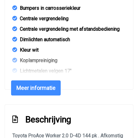
Bumpers in carrosseriekleur
Centrale vergrendeling
Centrale vergrendeling met afstandsbediening
Dimlichten automatisch
Kleur wit
Koplampreiniging
Lichtmetalen velgen 17"
Mistlampen voor
Meer informatie
Park distance control
Parkeersensor achter
Xenon koplampen
Beschrijving
Zijschuifdeur rechts
Interieur
Toyota ProAce Worker 2.0 D-4D 144 pk . Afkomstig