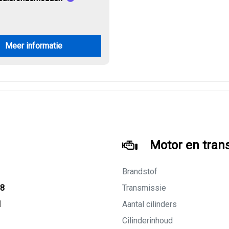
Meer informatie
Motor en tran
Brandstof
28
Transmissie
M
Aantal cilinders
Cilinderinhoud