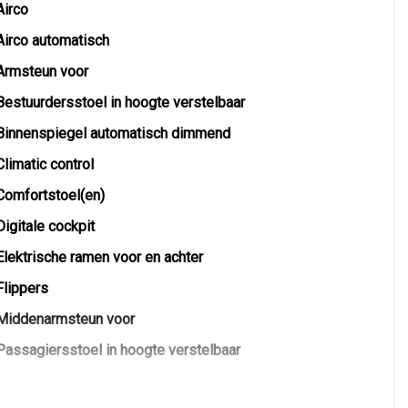
Airco
Airco automatisch
Armsteun voor
Bestuurdersstoel in hoogte verstelbaar
Binnenspiegel automatisch dimmend
Climatic control
Comfortstoel(en)
Digitale cockpit
Elektrische ramen voor en achter
Flippers
Middenarmsteun voor
Passagiersstoel in hoogte verstelbaar
Stoelverwarming