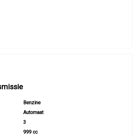
smissie
Benzine
Automaat
3
999 cc