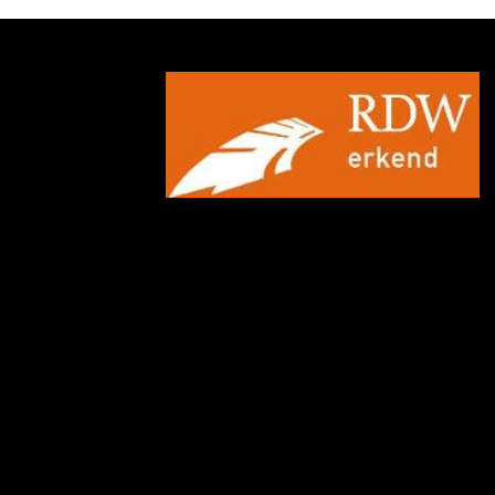
Speciale kleur
Sportvelgen
Warmtewerende voorruit
Xenon koplampen