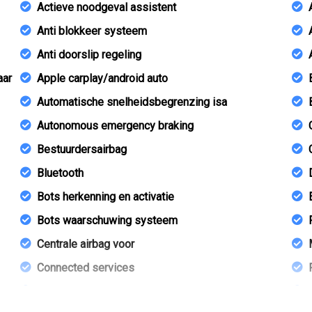
Actieve noodgeval assistent
Anti blokkeer systeem
Anti doorslip regeling
aar
Apple carplay/android auto
Automatische snelheidsbegrenzing isa
Autonomous emergency braking
Bestuurdersairbag
Bluetooth
Bots herkenning en activatie
Bots waarschuwing systeem
Centrale airbag voor
Connected services
Cruise control adaptief met stop&go en stuurhulp