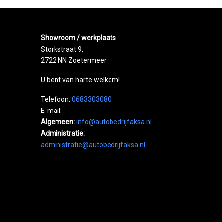
Volledig digitaal instrumentenpaneel
Volledig digitaal instrumentenpaneel groot
Showroom / werkplaats
Zij airbag(s) voor
Storkstraat 9,
2722 NN Zoetermeer
U bent van harte welkom!
Telefoon:
0683303080
E-mail:
Algemeen:
info@autobedrijfaksa.nl
Administratie:
administratie@autobedrijfaksa.nl