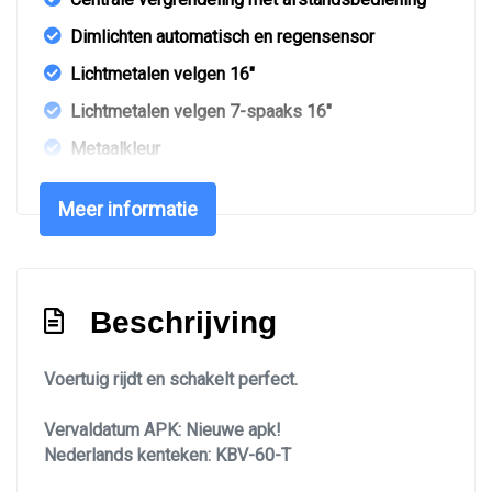
Dimlichten automatisch en regensensor
Lichtmetalen velgen 16"
Lichtmetalen velgen 7-spaaks 16"
Metaalkleur
Mistlampen voor
Meer informatie
Panoramadak
Park distance control
Parkeersensor achter
Beschrijving
Ruitensproeiers/wisserbladen verwarmbaar
Sportonderstel
Voertuig rijdt en schakelt perfect.
Warmtewerend glas
Vervaldatum APK: Nieuwe apk!
Interieur
Nederlands kenteken: KBV-60-T