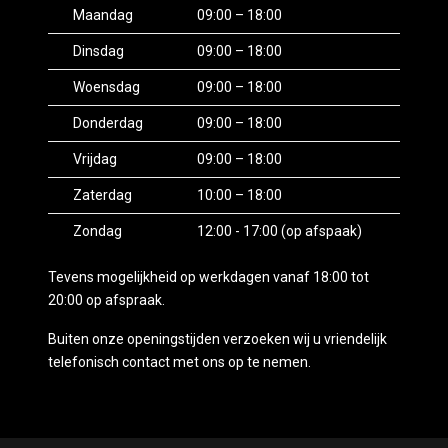
(dit geldt bijvoorbeeld voor grote banken zoals ING
Maandag
09:00 – 18:00
en ABN Amro). Zorg er daarom voor dat u uw
Dinsdag
09:00 – 18:00
overschrijvingslimiet van tevoren verhoogt om een
soepele betaling mogelijk te maken.
Woensdag
09:00 – 18:00
Donderdag
09:00 – 18:00
Alle Autobedrijf Aksa occasions worden met alle
mogelijke nauwkeurigheid gefotografeerd en
Vrijdag
09:00 – 18:00
omschreven. Dit is om onze jonge occasions voor u
Zaterdag
10:00 – 18:00
zo duidelijk mogelijk te presenteren. Desondanks
kan het voorkomen dat we een optie vergeten of
Zondag
12:00 - 17:00 (op afspaak)
verkeerd aanvinken. Controleer dan ook zelf altijd
wat u belangrijk vindt. Mochten wij per ongelijk een
Tevens mogelijkheid op werkdagen vanaf 18:00 tot
fout maken in het omschrijven van één van onze
20:00 op afspraak.
occasions dan kunnen daar geen rechten worden
ontleend.
Buiten onze openingstijden verzoeken wij u vriendelijk
telefonisch contact met ons op te nemen.
Openingstijden (Graag vooraf bellen/mailen voor uw
bezoek)
Maandag 09:00 t/m 18:00