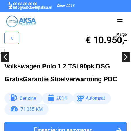
06 83 30 30 80
Since 2016
info@autobedrijfaksa.nl
Marge
€ 10.950,-
Volkswagen Polo 1.2 TSI 90pk DSG
GratisGarantie Stoelverwarming PDC
Benzine
2014
Automaat
71.035 KM
Financiering aanvragen