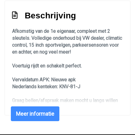
Bestuurdersstoel in hoogte verstelbaar
Beschrijving
Elektrische ramen achter
Elektrische ramen voor
Afkomstig van de 1e eigenaar, compleet met 2
sleutels. Volledige onderhoud bij VW dealer, climatic
Elektrische ramen voor en achter
control, 15 inch sportvelgen, parkeersensoren voor
Passagiersstoel in hoogte verstelbaar
en achter, en nog veel meer!
Stuur verstelbaar
Voertuig rijdt en schakelt perfect.
Stuurbekrachtiging snelheidsafhankelijk
Voorstoelen in hoogte verstelbaar
Vervaldatum APK: Nieuwe apk
Nederlands kenteken: KNV-81-J
Exterieur
Graag bellen/afspraak maken mocht u langs willen
Buitenspiegels elektrisch verstel- en
komen, zo kunnen wij U alle aandacht geven en
verwarmbaar
Meer informatie
voorkomen wij teleurstellingen.
Buitenspiegels in carrosseriekleur
U kunt uw huidige auto bij ons inruilen. Graag
Centrale vergrendeling met afstandsbediening