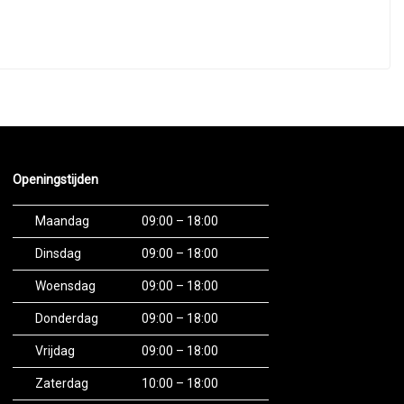
and. Dan kunnen wij kijken naar een passende
 mogelijk, wij zijn intermediair daardoor kunnen wij
eantwoorden.
Openingstijden
snellingsbak, kosteloos tenaamstelling en
Maandag
09:00 – 18:00
Dinsdag
09:00 – 18:00
Woensdag
09:00 – 18:00
Donderdag
09:00 – 18:00
een Nederlands geldig rijbewijs vereist. Betalingen
Vrijdag
09:00 – 18:00
0 kan het zijn dat uw bank een tijdlimiet van 4 uur
jvingslimiet van tevoren verhoogt om een soepele
Zaterdag
10:00 – 18:00