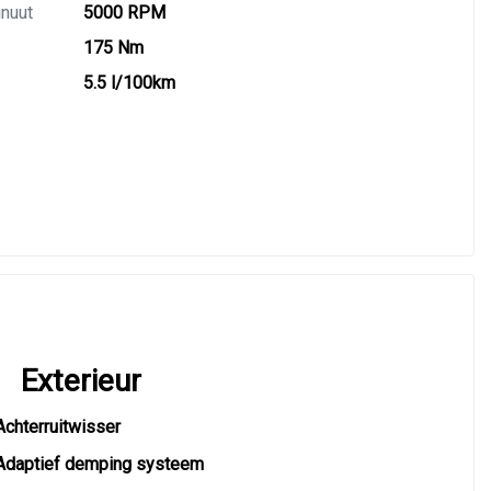
inuut
5000 RPM
175 Nm
5.5 l/100km
Exterieur
Achterruitwisser
Adaptief demping systeem