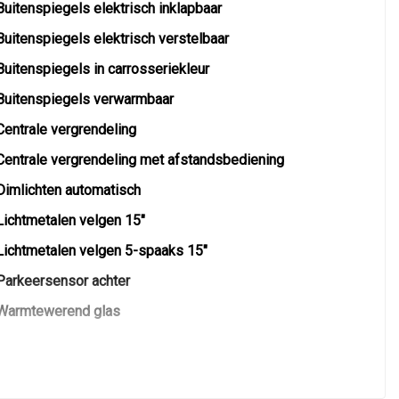
Buitenspiegels elektrisch inklapbaar
Buitenspiegels elektrisch verstelbaar
Buitenspiegels in carrosseriekleur
Buitenspiegels verwarmbaar
Centrale vergrendeling
Centrale vergrendeling met afstandsbediening
Dimlichten automatisch
Lichtmetalen velgen 15"
Lichtmetalen velgen 5-spaaks 15"
Parkeersensor achter
Warmtewerend glas
Warmtewerende voorruit