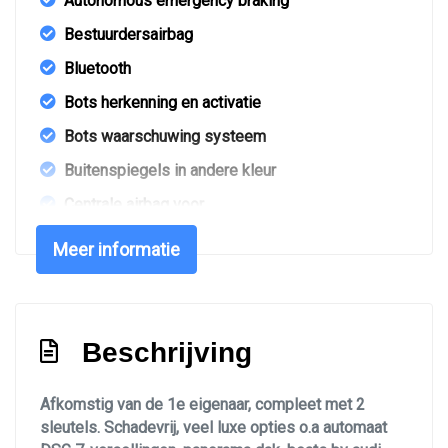
Autonomous emergency braking
Bestuurdersairbag
Bluetooth
Bots herkenning en activatie
Bots waarschuwing systeem
Buitenspiegels in andere kleur
Centrale airbag voor
Chroom delen interieur
Meer informatie
Connected services
Cruise control adaptief met stop&go en stuurhulp
Diffuser
Beschrijving
Dodehoek detectie
Afkomstig van de 1e eigenaar, compleet met 2
Draadloze telefoonlader
sleutels. Schadevrij, veel luxe opties o.a automaat
Elektronisch sper differentieel