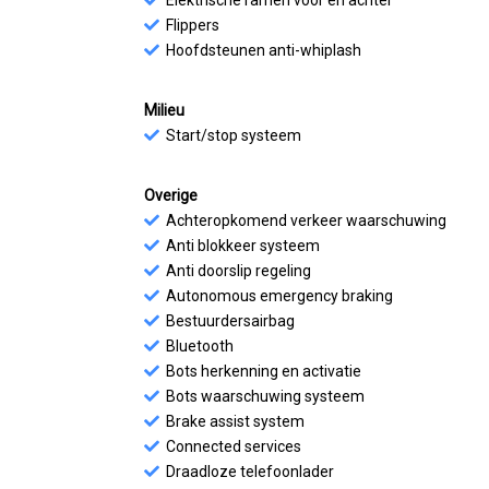
Elektrische ramen voor en achter
Flippers
Hoofdsteunen anti-whiplash
Milieu
Start/stop systeem
Overige
Achteropkomend verkeer waarschuwing
Anti blokkeer systeem
Anti doorslip regeling
Autonomous emergency braking
Bestuurdersairbag
Bluetooth
Bots herkenning en activatie
Bots waarschuwing systeem
Brake assist system
Connected services
Draadloze telefoonlader