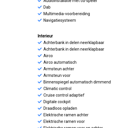
Audioinstallatie met cd-speler
Dab
Multimedia-voorbereiding
Navigatiesysteem
Interieur
Achterbank in delen neerklapbaar
Achterbank in delen neerklapbaar
Airco
Airco automatisch
Armsteun achter
Armsteun voor
Binnenspiegel automatisch dimmend
Climatic control
Cruise control adaptief
Digitale cockpit
Draadloos opladen
Elektrische ramen achter
Elektrische ramen voor