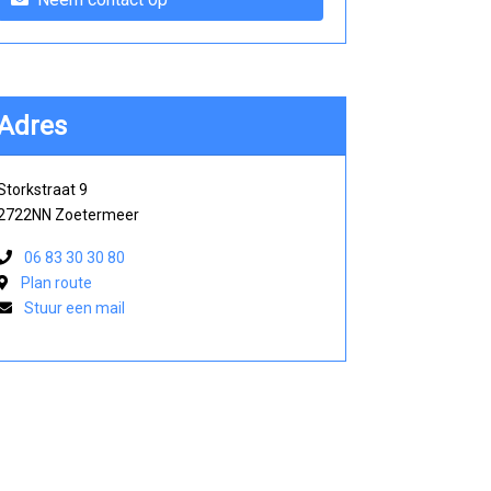
Adres
Storkstraat 9
2722NN Zoetermeer
06 83 30 30 80
Plan route
Stuur een mail