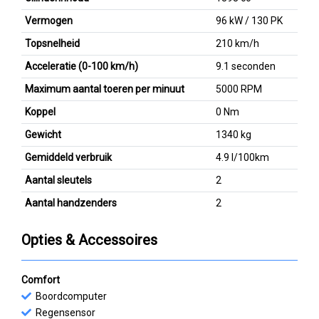
Vermogen
96 kW / 130 PK
Topsnelheid
210 km/h
Acceleratie (0-100 km/h)
9.1 seconden
Maximum aantal toeren per minuut
5000 RPM
Koppel
0 Nm
Gewicht
1340 kg
Gemiddeld verbruik
4.9 l/100km
Aantal sleutels
2
Aantal handzenders
2
Opties & Accessoires
Comfort
Boordcomputer
Regensensor