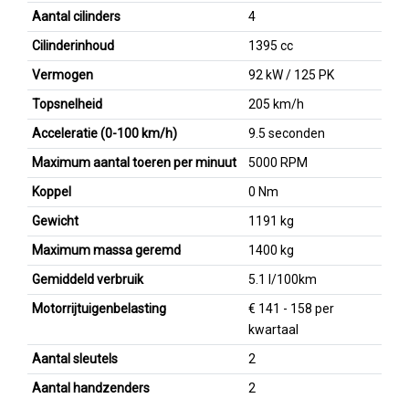
Aantal cilinders
4
Cilinderinhoud
1395 cc
Vermogen
92 kW / 125 PK
Topsnelheid
205 km/h
Acceleratie (0-100 km/h)
9.5 seconden
Maximum aantal toeren per minuut
5000 RPM
Koppel
0 Nm
Gewicht
1191 kg
Maximum massa geremd
1400 kg
Gemiddeld verbruik
5.1 l/100km
Motorrijtuigenbelasting
€ 141 - 158 per
kwartaal
Aantal sleutels
2
Aantal handzenders
2