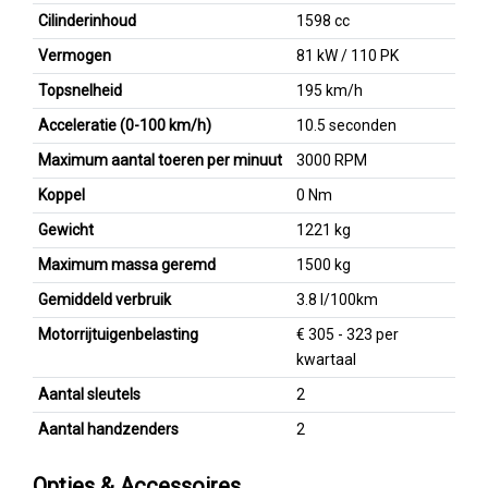
Cilinderinhoud
1598 cc
Vermogen
81 kW / 110 PK
Topsnelheid
195 km/h
Acceleratie (0-100 km/h)
10.5 seconden
Maximum aantal toeren per minuut
3000 RPM
Koppel
0 Nm
Gewicht
1221 kg
Maximum massa geremd
1500 kg
Gemiddeld verbruik
3.8 l/100km
Motorrijtuigenbelasting
€ 305 - 323 per
kwartaal
Aantal sleutels
2
Aantal handzenders
2
Opties & Accessoires