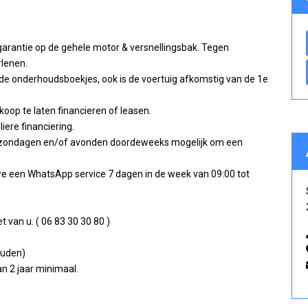
garantie op de gehele motor & versnellingsbak. Tegen
rlenen.
nde onderhoudsboekjes, ook is de voertuig afkomstig van de 1e
oop te laten financieren of leasen.
iere financiering.
 op zondagen en/of avonden doordeweeks mogelijk om een
we een WhatsApp service 7 dagen in de week van 09:00 tot
van u. ( 06 83 30 30 80 )
ouden)
n 2 jaar minimaal.