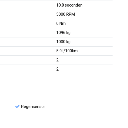
10.8 seconden
5000 RPM
0 Nm
1096 kg
1000 kg
5.9 l/100km
2
2
Regensensor