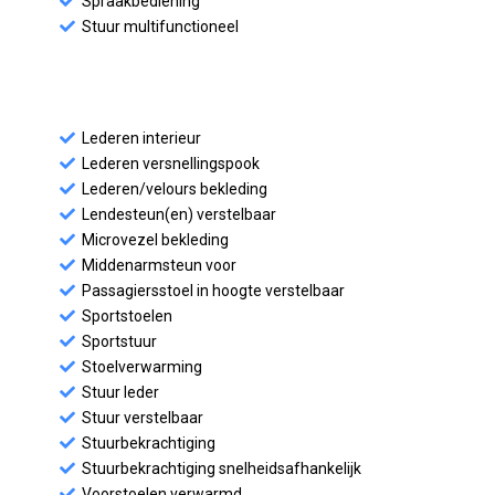
Spraakbediening
Stuur multifunctioneel
Lederen interieur
Lederen versnellingspook
Lederen/velours bekleding
Lendesteun(en) verstelbaar
Microvezel bekleding
Middenarmsteun voor
Passagiersstoel in hoogte verstelbaar
Sportstoelen
Sportstuur
Stoelverwarming
Stuur leder
Stuur verstelbaar
Stuurbekrachtiging
Stuurbekrachtiging snelheidsafhankelijk
Voorstoelen verwarmd