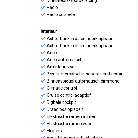
Multimedia-voorbereiding
Radio
Radio cd speler
Interieur
Achterbank in delen neerklapbaar
Achterbank in delen neerklapbaar
Airco
Airco automatisch
Armsteun voor
Bestuurdersstoel in hoogte verstelbaar
Binnenspiegel automatisch dimmend
Climatic control
Cruise control adaptief
Digitale cockpit
Draadloos opladen
Elektrische ramen achter
Elektrische ramen voor
Flippers
Hoofdsteunen anti-whiplash