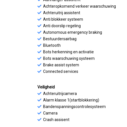
Achteropkomend verkeer waarschuwing
Achteruitrij assistent
Anti blokkeer systeem
Anti doorslip regeling
Autonomous emergency braking
Bestuurdersairbag
Bluetooth
Bots herkenning en activatie
Bots waarschuwing systeem
Brake assist system
Connected services
Veiligheid
Achteruitrijcamera
Alarm klasse 1(startblokkering)
Bandenspanningscontrolesysteem
Camera
Crash assisent