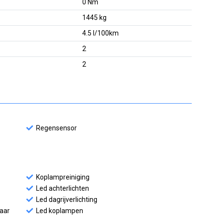
0 Nm
1445 kg
4.5 l/100km
2
2
Regensensor
Koplampreiniging
Led achterlichten
Led dagrijverlichting
baar
Led koplampen