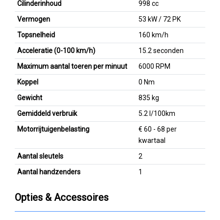
Cilinderinhoud
998 cc
Vermogen
53 kW / 72 PK
Topsnelheid
160 km/h
Acceleratie (0-100 km/h)
15.2 seconden
Maximum aantal toeren per minuut
6000 RPM
Koppel
0 Nm
Gewicht
835 kg
Gemiddeld verbruik
5.2 l/100km
Motorrijtuigenbelasting
€ 60 - 68 per
kwartaal
Aantal sleutels
2
Aantal handzenders
1
Opties & Accessoires