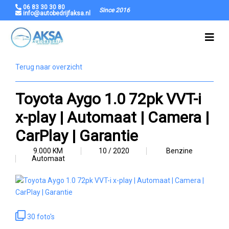
06 83 30 30 80
Since 2016
info@autobedrijfaksa.nl
Terug naar overzicht
Toyota Aygo 1.0 72pk VVT-i
x-play | Automaat | Camera |
CarPlay | Garantie
9.000 KM
10 / 2020
Benzine
Automaat
30 foto's