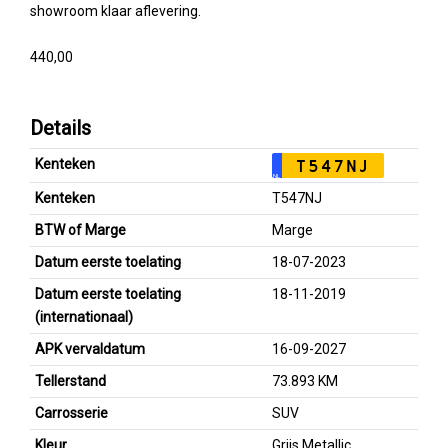
showroom klaar aflevering.
440,00
Details
Kenteken
T547NJ
NL
Kenteken
T547NJ
BTW of Marge
Marge
Datum eerste toelating
18-07-2023
Datum eerste toelating
18-11-2019
(internationaal)
APK vervaldatum
16-09-2027
Tellerstand
73.893 KM
Carrosserie
SUV
Kleur
Grijs Metallic