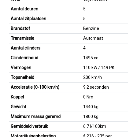
Aantal deuren
5
Aantal zitplaatsen
5
Brandstof
Benzine
Transmissie
Automaat
Aantal cilinders
4
Cilinderinhoud
1495 cc
Vermogen
110 kW / 149 PK
Topsnelheid
200 km/h
Acceleratie (0-100 km/h)
9.2 seconden
Koppel
0 Nm
Gewicht
1440 kg
Maximum massa geremd
1800 kg
Gemiddeld verbruik
6.7 l/100km
Motorrijtuigenbelasting
€ 216 - 235 per