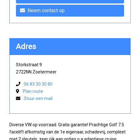
Neem contact op
Adres
Storkstraat 9
2722NN Zoetermeer
06 83 30 30 80
Plan route
Stuur een mail
Diverse VW op voorraad. Gratis garantie! Prachtige Golf 7.5
facelift afkomstig van de 1e eigenaar, schadevrij, compleet
met 2 sleutels, zeer rijk aan opties o.a adaptieve cruise