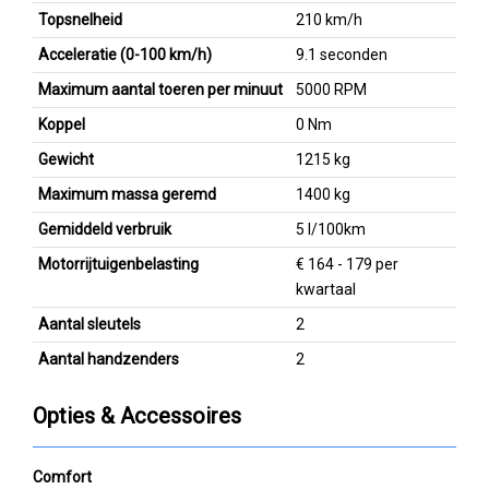
Topsnelheid
210 km/h
Acceleratie (0-100 km/h)
9.1 seconden
Maximum aantal toeren per minuut
5000 RPM
Koppel
0 Nm
Gewicht
1215 kg
Maximum massa geremd
1400 kg
Gemiddeld verbruik
5 l/100km
Motorrijtuigenbelasting
€ 164 - 179 per
kwartaal
Aantal sleutels
2
Aantal handzenders
2
Opties & Accessoires
Comfort