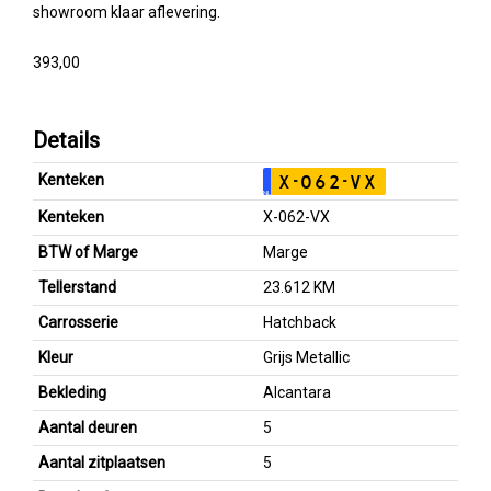
showroom klaar aflevering.
393,00
Details
Kenteken
X-062-VX
NL
Kenteken
X-062-VX
BTW of Marge
Marge
Tellerstand
23.612 KM
Carrosserie
Hatchback
Kleur
Grijs Metallic
Bekleding
Alcantara
Aantal deuren
5
Aantal zitplaatsen
5