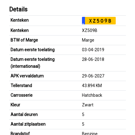
Details
Kenteken
XZ509B
NL
Kenteken
XZ509B
BTW of Marge
Marge
Datum eerste toelating
03-04-2019
Datum eerste toelating
28-06-2018
(internationaal)
APK vervaldatum
29-06-2027
Tellerstand
43.894 KM
Carrosserie
Hatchback
Kleur
Zwart
Aantal deuren
5
Aantal zitplaatsen
5
Brandstof
Benzine