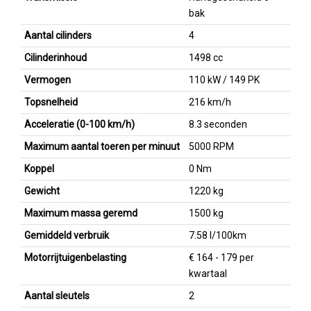
bak
Aantal cilinders
4
Cilinderinhoud
1498 cc
Vermogen
110 kW / 149 PK
Topsnelheid
216 km/h
Acceleratie (0-100 km/h)
8.3 seconden
Maximum aantal toeren per minuut
5000 RPM
Koppel
0 Nm
Gewicht
1220 kg
Maximum massa geremd
1500 kg
Gemiddeld verbruik
7.58 l/100km
Motorrijtuigenbelasting
€ 164 - 179 per
kwartaal
Aantal sleutels
2