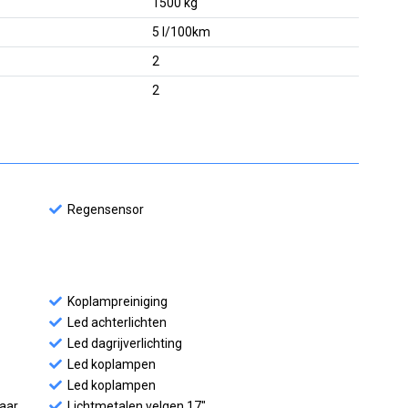
1500 kg
5 l/100km
2
2
Regensensor
Koplampreiniging
Led achterlichten
Led dagrijverlichting
Led koplampen
Led koplampen
baar
Lichtmetalen velgen 17"