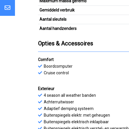
Maximum massa geremd
Gemiddeld verbruik
Aantal sleutels
Aantal handzenders
Opties & Accessoires
Comfort
Boordcomputer
Cruise control
Exterieur
4 season all weather banden
Achterruitwisser
Adaptief demping systeem
Buitenspiegels elektr. met geheugen
Buitenspiegels elektrisch inklapbaar
Buitenspiegels elektrisch verstel- en verwarm