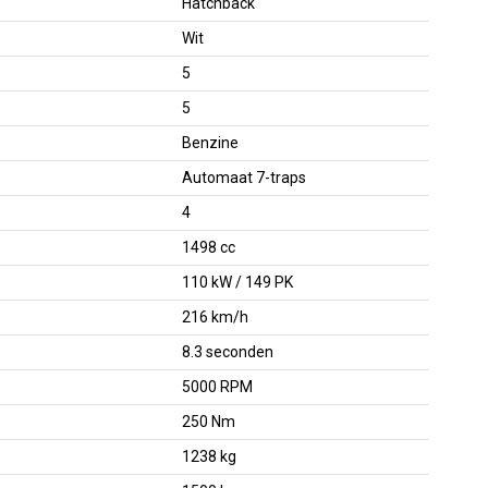
Hatchback
Wit
5
5
Benzine
Automaat 7-traps
4
1498 cc
110 kW / 149 PK
216 km/h
8.3 seconden
5000 RPM
250 Nm
1238 kg