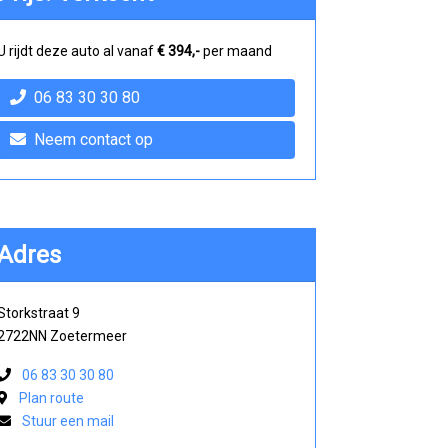
U rijdt deze auto al vanaf
€ 394,-
per maand
06 83 30 30 80
Neem contact op
Adres
Storkstraat 9
2722NN Zoetermeer
06 83 30 30 80
Plan route
Stuur een mail