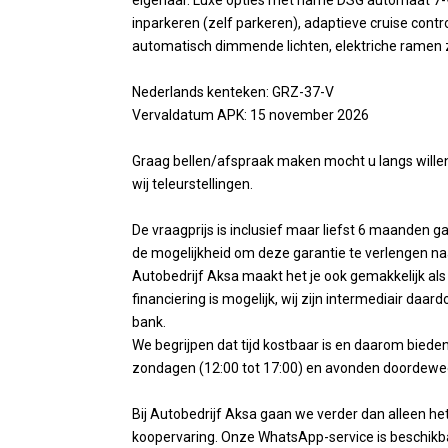
eigenaar. Luxe opties met name DSG automaat 7-ver
inparkeren (zelf parkeren), adaptieve cruise contr
automatisch dimmende lichten, elektriche ramen z
Nederlands kenteken: GRZ-37-V
Vervaldatum APK: 15 november 2026
Graag bellen/afspraak maken mocht u langs wille
wij teleurstellingen.
De vraagprijs is inclusief maar liefst 6 maanden 
de mogelijkheid om deze garantie te verlengen na
Autobedrijf Aksa maakt het je ook gemakkelijk als 
financiering is mogelijk, wij zijn intermediair daa
bank.
We begrijpen dat tijd kostbaar is en daarom biede
zondagen (12:00 tot 17:00) en avonden doordeweek
Bij Autobedrijf Aksa gaan we verder dan alleen h
koopervaring. Onze WhatsApp-service is beschikb