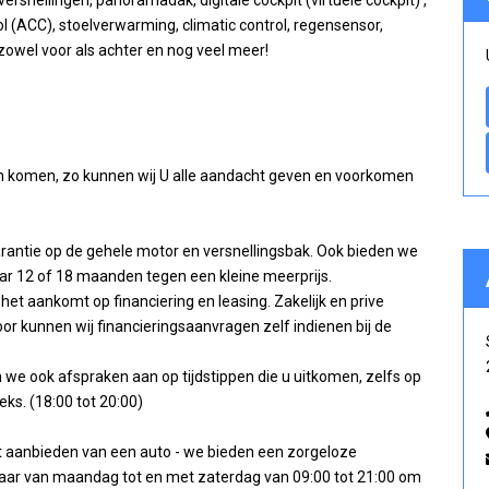
snellingen, panoramadak, digitale cockpit (virtuele cockpit) ,
ol (ACC), stoelverwarming, climatic control, regensensor,
owel voor als achter en nog veel meer!
n komen, zo kunnen wij U alle aandacht geven en voorkomen
garantie op de gehele motor en versnellingsbak. Ook bieden we
ar 12 of 18 maanden tegen een kleine meerprijs.
het aankomt op financiering en leasing. Zakelijk en prive
rdoor kunnen wij financieringsaanvragen zelf indienen bij de
n we ook afspraken aan op tijdstippen die u uitkomen, zelfs op
s. (18:00 tot 20:00)
et aanbieden van een auto - we bieden een zorgeloze
aar van maandag tot en met zaterdag van 09:00 tot 21:00 om