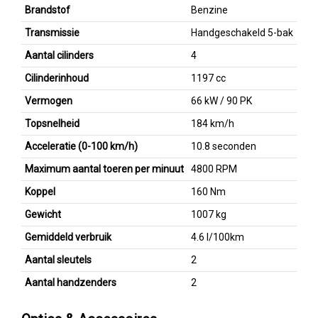
Brandstof
Benzine
Transmissie
Handgeschakeld 5-bak
Aantal cilinders
4
Cilinderinhoud
1197 cc
Vermogen
66 kW / 90 PK
Topsnelheid
184 km/h
Acceleratie (0-100 km/h)
10.8 seconden
Maximum aantal toeren per minuut
4800 RPM
Koppel
160 Nm
Gewicht
1007 kg
Gemiddeld verbruik
4.6 l/100km
Aantal sleutels
2
Aantal handzenders
2