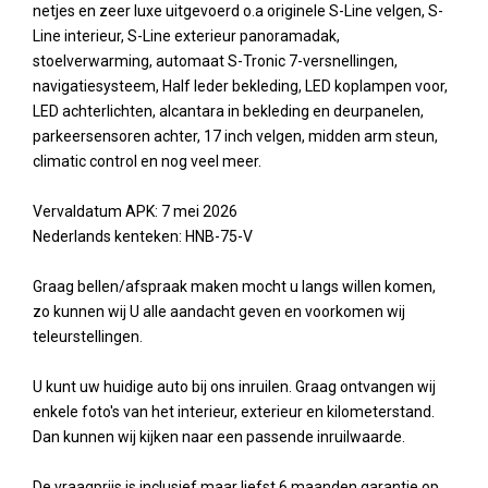
netjes en zeer luxe uitgevoerd o.a originele S-Line velgen, S-
Line interieur, S-Line exterieur panoramadak,
stoelverwarming, automaat S-Tronic 7-versnellingen,
navigatiesysteem, Half leder bekleding, LED koplampen voor,
LED achterlichten, alcantara in bekleding en deurpanelen,
parkeersensoren achter, 17 inch velgen, midden arm steun,
climatic control en nog veel meer.
Vervaldatum APK: 7 mei 2026
Nederlands kenteken: HNB-75-V
Graag bellen/afspraak maken mocht u langs willen komen,
zo kunnen wij U alle aandacht geven en voorkomen wij
teleurstellingen.
U kunt uw huidige auto bij ons inruilen. Graag ontvangen wij
enkele foto's van het interieur, exterieur en kilometerstand.
Dan kunnen wij kijken naar een passende inruilwaarde.
De vraagprijs is inclusief maar liefst 6 maanden garantie op