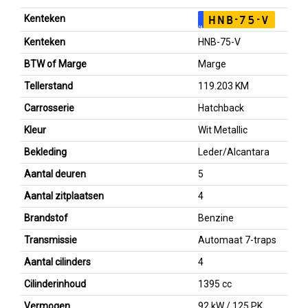
Kenteken
HNB-75-V
NL
Kenteken
HNB-75-V
BTW of Marge
Marge
Tellerstand
119.203 KM
Carrosserie
Hatchback
Kleur
Wit Metallic
Bekleding
Leder/Alcantara
Aantal deuren
5
Aantal zitplaatsen
4
Brandstof
Benzine
Transmissie
Automaat 7-traps
Aantal cilinders
4
Cilinderinhoud
1395 cc
Vermogen
92 kW / 125 PK