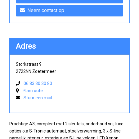
Neem contact op
Adres
Storkstraat 9
2722NN Zoetermeer
06 83 30 30 80
Plan route
Stuur een mail
Prachtige A3, compleet met 2 sleutels, onderhoud vrij, luxe
opties o.a S-Tronic automaat, stoelverwarming, 3 x S-line
namelijk interieur, exterieur en S-Line velgen, LED Xenon