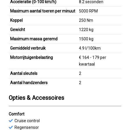
Acceleratie (0-100 km/h)
8.2 seconden
Maximum aantal toeren per minuut
5000 RPM
Koppel
250 Nm
Gewicht
1220 kg
Maximum massa geremd
1500 kg
Gemiddeld verbruik
4.9 l/100km
Motorrijtuigenbelasting
€ 164 - 179 per
kwartaal
Aantal sleutels
2
Aantal handzenders
2
Opties & Accessoires
Comfort
Cruise control
Regensensor