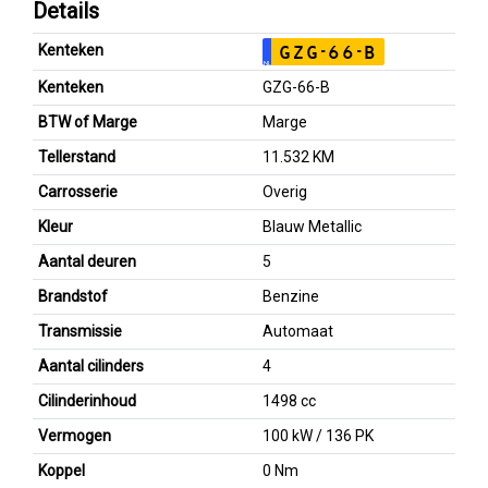
Details
Kenteken
GZG-66-B
NL
Kenteken
GZG-66-B
BTW of Marge
Marge
Tellerstand
11.532 KM
Carrosserie
Overig
Kleur
Blauw Metallic
Aantal deuren
5
Brandstof
Benzine
Transmissie
Automaat
Aantal cilinders
4
Cilinderinhoud
1498 cc
Vermogen
100 kW / 136 PK
Koppel
0 Nm