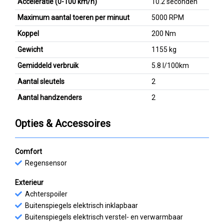
Acceleratie (0-100 km/h)
10.2 seconden
Maximum aantal toeren per minuut
5000 RPM
Koppel
200 Nm
Gewicht
1155 kg
Gemiddeld verbruik
5.8 l/100km
Aantal sleutels
2
Aantal handzenders
2
Opties & Accessoires
Comfort
Regensensor
Exterieur
Achterspoiler
Buitenspiegels elektrisch inklapbaar
Buitenspiegels elektrisch verstel- en verwarmbaar