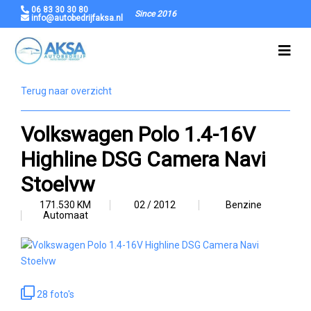
06 83 30 30 80
Since 2016
info@autobedrijfaksa.nl
Terug naar overzicht
Volkswagen Polo 1.4-16V
Highline DSG Camera Navi
Stoelvw
171.530 KM
02 / 2012
Benzine
Automaat
28 foto's