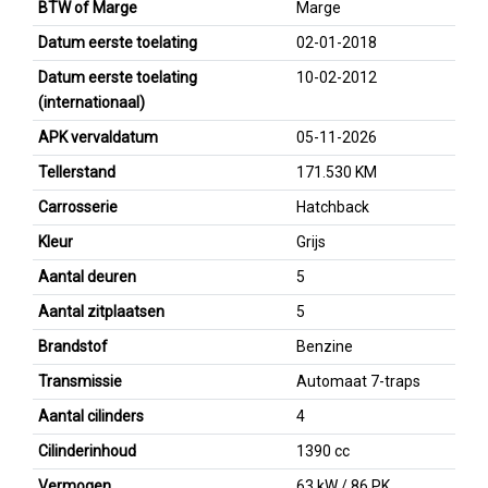
BTW of Marge
Marge
Datum eerste toelating
02-01-2018
Datum eerste toelating
10-02-2012
(internationaal)
APK vervaldatum
05-11-2026
Tellerstand
171.530 KM
Carrosserie
Hatchback
Kleur
Grijs
Aantal deuren
5
Aantal zitplaatsen
5
Brandstof
Benzine
Transmissie
Automaat 7-traps
Aantal cilinders
4
Cilinderinhoud
1390 cc
Vermogen
63 kW / 86 PK