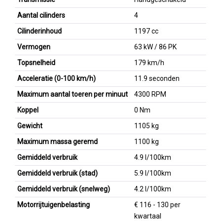
Aantal cilinders
4
Cilinderinhoud
1197 cc
Vermogen
63 kW / 86 PK
Topsnelheid
179 km/h
Acceleratie (0-100 km/h)
11.9 seconden
Maximum aantal toeren per minuut
4300 RPM
Koppel
0 Nm
Gewicht
1105 kg
Maximum massa geremd
1100 kg
Gemiddeld verbruik
4.9 l/100km
Gemiddeld verbruik (stad)
5.9 l/100km
Gemiddeld verbruik (snelweg)
4.2 l/100km
Motorrijtuigenbelasting
€ 116 - 130 per
kwartaal