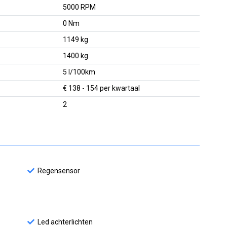
5000 RPM
0 Nm
1149 kg
1400 kg
5 l/100km
€ 138 - 154 per kwartaal
2
Regensensor
Led achterlichten