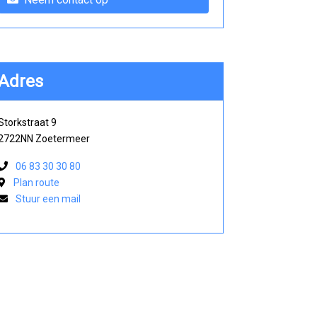
Adres
Storkstraat 9
2722NN Zoetermeer
06 83 30 30 80
Plan route
Stuur een mail