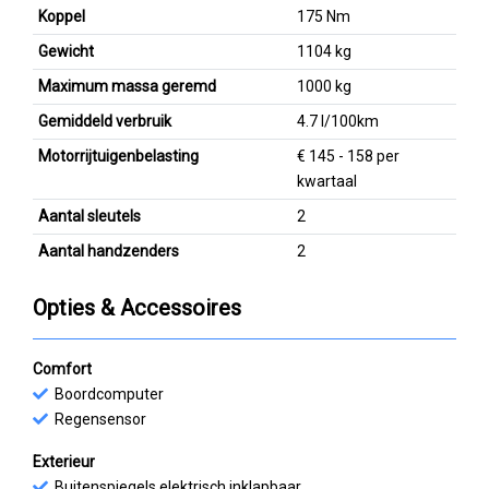
Koppel
175 Nm
Gewicht
1104 kg
Maximum massa geremd
1000 kg
Gemiddeld verbruik
4.7 l/100km
Motorrijtuigenbelasting
€ 145 - 158 per
kwartaal
Aantal sleutels
2
Aantal handzenders
2
Opties & Accessoires
Comfort
Boordcomputer
Regensensor
Exterieur
Buitenspiegels elektrisch inklapbaar