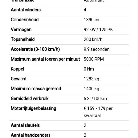
Aantal cilinders
4
Cilinderinhoud
1390 cc
Vermogen
92 kW / 125 PK
Topsnelheid
200 km/h
Acceleratie (0-100 km/h)
9.9 seconden
Maximum aantal toeren per minuut
5000 RPM
Koppel
0 Nm
Gewicht
1283 kg
Maximum massa geremd
1400 kg
Gemiddeld verbruik
5.3 l/100km
Motorrijtuigenbelasting
€ 159 - 179 per
kwartaal
Aantal sleutels
2
Aantal handzenders
2