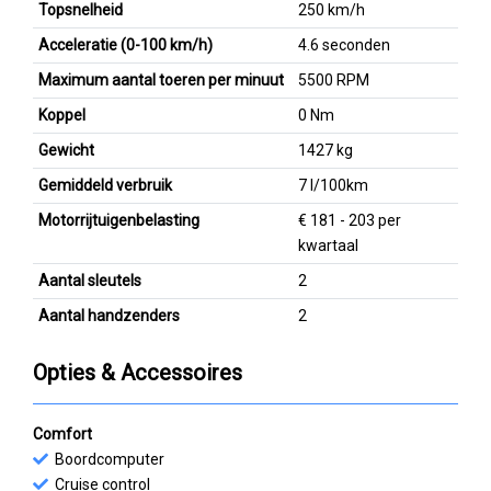
Topsnelheid
250 km/h
Acceleratie (0-100 km/h)
4.6 seconden
Maximum aantal toeren per minuut
5500 RPM
Koppel
0 Nm
Gewicht
1427 kg
Gemiddeld verbruik
7 l/100km
Motorrijtuigenbelasting
€ 181 - 203 per
kwartaal
Aantal sleutels
2
Aantal handzenders
2
Opties & Accessoires
Comfort
Boordcomputer
Cruise control