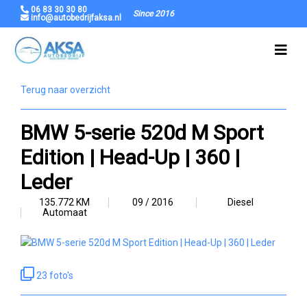
06 83 30 30 80
Since 2016
info@autobedrijfaksa.nl
Terug naar overzicht
BMW 5-serie 520d M Sport
Edition | Head-Up | 360 |
Leder
135.772 KM
09 / 2016
Diesel
Automaat
23 foto's