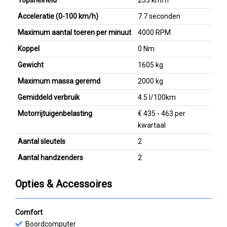
Acceleratie (0-100 km/h)
7.7 seconden
Maximum aantal toeren per minuut
4000 RPM
Koppel
0 Nm
Gewicht
1605 kg
Maximum massa geremd
2000 kg
Gemiddeld verbruik
4.5 l/100km
Motorrijtuigenbelasting
€ 435 - 463 per
kwartaal
Aantal sleutels
2
Aantal handzenders
2
Opties & Accessoires
Comfort
Boordcomputer