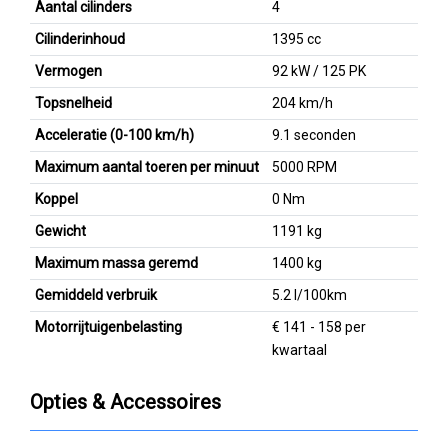
Aantal cilinders
4
Cilinderinhoud
1395 cc
Vermogen
92 kW / 125 PK
Topsnelheid
204 km/h
Acceleratie (0-100 km/h)
9.1 seconden
Maximum aantal toeren per minuut
5000 RPM
Koppel
0 Nm
Gewicht
1191 kg
Maximum massa geremd
1400 kg
Gemiddeld verbruik
5.2 l/100km
Motorrijtuigenbelasting
€ 141 - 158 per
kwartaal
Opties & Accessoires