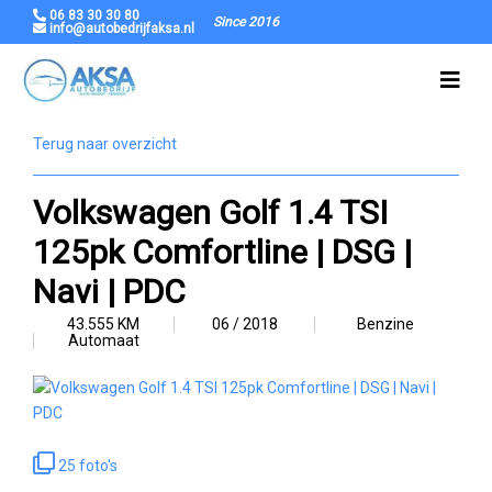
06 83 30 30 80
Since 2016
info@autobedrijfaksa.nl
Terug naar overzicht
Volkswagen Golf 1.4 TSI
125pk Comfortline | DSG |
Navi | PDC
43.555 KM
06 / 2018
Benzine
Automaat
25 foto's