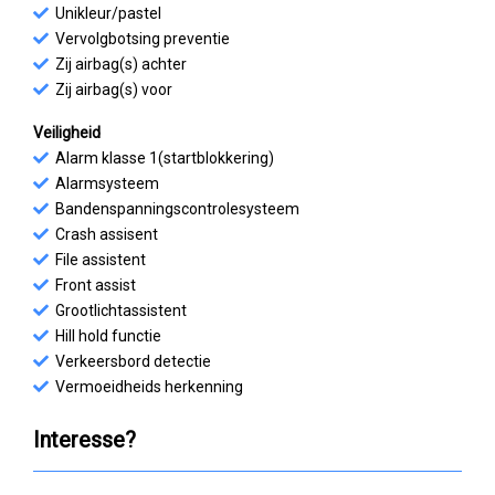
Unikleur/pastel
Vervolgbotsing preventie
Zij airbag(s) achter
Zij airbag(s) voor
Veiligheid
Alarm klasse 1(startblokkering)
Alarmsysteem
Bandenspanningscontrolesysteem
Crash assisent
File assistent
Front assist
Grootlichtassistent
Hill hold functie
Verkeersbord detectie
Vermoeidheids herkenning
Interesse?