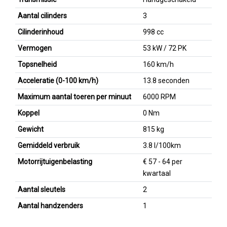
Aantal cilinders
3
Cilinderinhoud
998 cc
Vermogen
53 kW / 72 PK
Topsnelheid
160 km/h
Acceleratie (0-100 km/h)
13.8 seconden
Maximum aantal toeren per minuut
6000 RPM
Koppel
0 Nm
Gewicht
815 kg
Gemiddeld verbruik
3.8 l/100km
Motorrijtuigenbelasting
€ 57 - 64 per
kwartaal
Aantal sleutels
2
Aantal handzenders
1