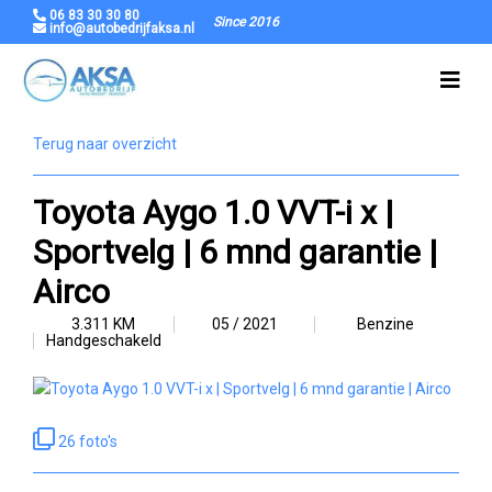
06 83 30 30 80
Since 2016
info@autobedrijfaksa.nl
Terug naar overzicht
Toyota Aygo 1.0 VVT-i x |
Sportvelg | 6 mnd garantie |
Airco
3.311 KM
05 / 2021
Benzine
Handgeschakeld
26 foto's