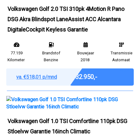
Volkswagen Golf 2.0 TSI 310pk 4Motion R Pano
DSG Akra Blindspot LaneAssist ACC Alcantara
DigitaleCockpit Keyless Garantie
77.159
Brandstof
Bouwjaar
Transmissie
Kilometer
Benzine
2018
Automaat
Marge
€ 32.950,-
va. €518,01 p/mnd
Volkswagen Golf 1.0 TSI Comfortline 110pk DSG
Stloelvw Garantie 16inch Climatic