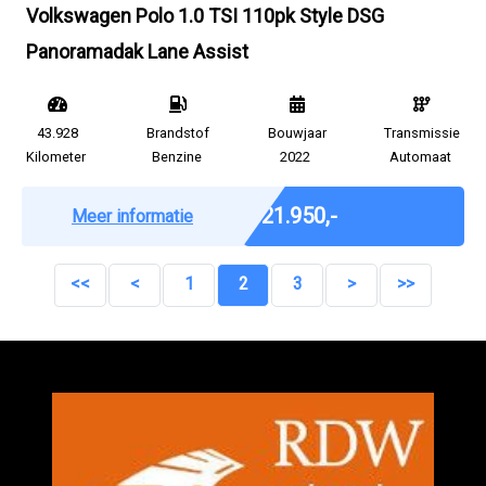
Volkswagen Polo 1.0 TSI 110pk Style DSG
Panoramadak Lane Assist
43.928
Brandstof
Bouwjaar
Transmissie
Kilometer
Benzine
2022
Automaat
Marge
€ 21.950,-
Meer informatie
<<
<
1
2
3
>
>>