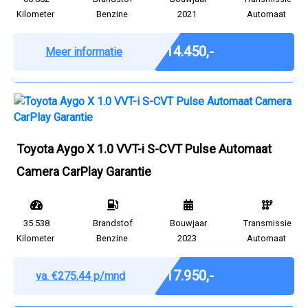
Kilometer
Benzine
2021
Automaat
Marge
€ 14.450,-
Meer informatie
Toyota Aygo X 1.0 VVT-i S-CVT Pulse Automaat
Camera CarPlay Garantie
35.538
Brandstof
Bouwjaar
Transmissie
Kilometer
Benzine
2023
Automaat
Marge
€ 17.950,-
va. €275,44 p/mnd