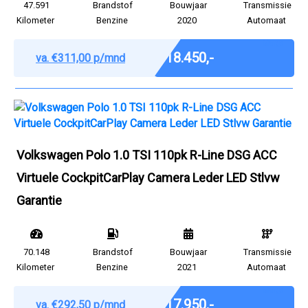
47.591
Brandstof
Bouwjaar
Transmissie
Kilometer
Benzine
2020
Automaat
Marge
€ 18.450,-
va. €311,00 p/mnd
Volkswagen Polo 1.0 TSI 110pk R-Line DSG ACC
Virtuele CockpitCarPlay Camera Leder LED Stlvw
Garantie
70.148
Brandstof
Bouwjaar
Transmissie
Kilometer
Benzine
2021
Automaat
Marge
€ 17.950,-
va. €292,50 p/mnd