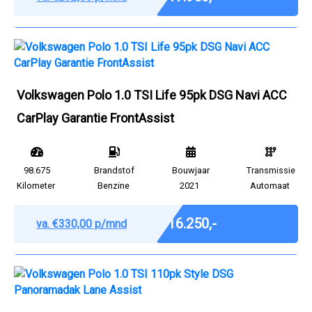
Volkswagen Polo 1.0 TSI Life 95pk DSG Navi ACC
CarPlay Garantie FrontAssist
98.675
Brandstof
Bouwjaar
Transmissie
Kilometer
Benzine
2021
Automaat
Marge
€ 16.250,-
va. €330,00 p/mnd